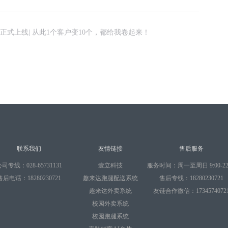
正式上线| 从此1个客户变10个，都给我卷起来！
联系我们
友情链接
售后服务
司专线：028-65731131
壹立科技
服务时间：周一至周日 9:00-22:
售后电话：18280230721
趣来达跑腿配送系统
售后专线：18280230721
趣来达外卖系统
友链合作微信：1734574072
校园外卖系统
校园跑腿系统