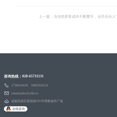
上一篇：当传统获客成本不断攀升，全民合伙人“
028-65731131
咨询热线：
17380144191 18081916514
yimaixiaoke@yiliit.cn
成都高新区新裕路501号博雅城市广场
在线咨询