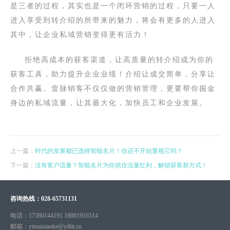
是三者的过程，其实也是一个闭环营销的过程，只要一人
进入享受到转介绍的所带来的魅力，将会有更多的人进入
其中，让企业私域营销变得更有活力！
拒绝高成本的获客渠道，让高质量的转介绍成为你的
获客工具，助力提升企业业绩！介绍让成交简单，分享让
合作共赢。
壹脉销客不仅仅做的营销管理，更要帮你掘金
身边的私域流量，让其最大化，加快员工和企业发展。
上一篇：
时代的发展都已选择智能名片！你还不开始重视它吗？
下一篇：
没有客户流量？智能名片为你抓住流量红利，解锁获客新方式！
咨询热线：
028-65731131
电话：
17380144191 18081916514
邮箱：
yimaixiaoke@yiliit.cn