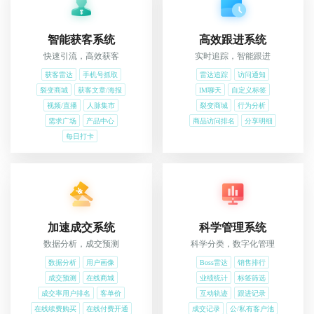
智能获客系统
高效跟进系统
快速引流，高效获客
实时追踪，智能跟进
获客雷达
手机号抓取
雷达追踪
访问通知
裂变商城
获客文章/海报
IM聊天
自定义标签
视频/直播
人脉集市
裂变商城
行为分析
需求广场
产品中心
商品访问排名
分享明细
每日打卡
加速成交系统
科学管理系统
数据分析，成交预测
科学分类，数字化管理
数据分析
用户画像
Boss雷达
销售排行
成交预测
在线商城
业绩统计
标签筛选
成交率用户排名
客单价
互动轨迹
跟进记录
在线续费购买
在线付费开通
成交记录
公/私有客户池