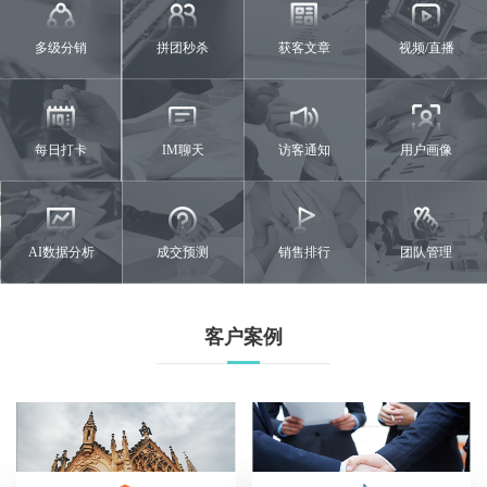
多级分销
拼团秒杀
获客文章
视频/直播
每日打卡
IM聊天
访客通知
用户画像
AI数据分析
成交预测
销售排行
团队管理
客户案例