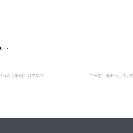
：
点击免费试用
6514
智能名片源码可以了解下
下一篇：全开源、无加