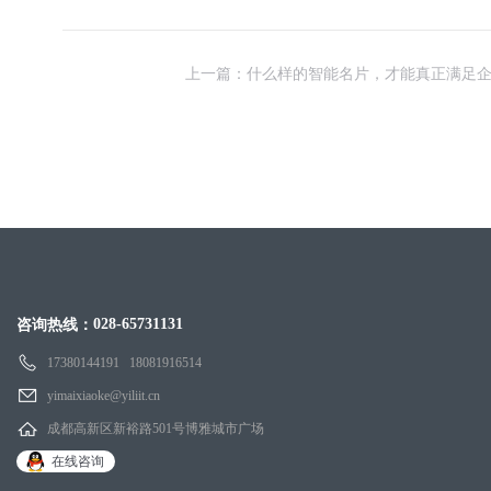
上一篇：什么样的智能名片，才能真正满足
028-65731131
咨询热线：
17380144191 18081916514
yimaixiaoke@yiliit.cn
成都高新区新裕路501号博雅城市广场
在线咨询