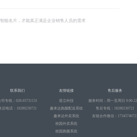
智能名片，才能真正满足企业销售人员的需求
联系我们
友情链接
售后服务
司专线：028-65731131
壹立科技
服务时间：周一至周日 9:00-22:
售后电话：18280230721
趣来达跑腿配送系统
售后专线：18280230721
趣来达外卖系统
友链合作微信：1734574072
校园外卖系统
校园跑腿系统