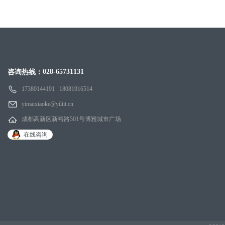
028-65731131
咨询热线：
17380144191 18081916514
yimaixiaoke@yiliit.cn
成都高新区新裕路501号博雅城市广场
在线咨询