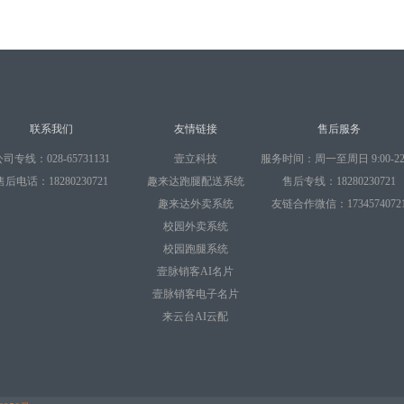
联系我们
友情链接
售后服务
司专线：028-65731131
壹立科技
服务时间：周一至周日 9:00-22:
售后电话：18280230721
趣来达跑腿配送系统
售后专线：18280230721
趣来达外卖系统
友链合作微信：1734574072
校园外卖系统
校园跑腿系统
壹脉销客AI名片
壹脉销客电子名片
来云台AI云配