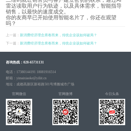
二维码就让销售员与客户建立密切的联系，通过AI
雷达读取用户行为轨迹，以及具体需求，智能指导
销售，以最快的速度成交。
你的友商早已开始使用智能名片了，你还在观望
吗？
上一篇：
新消费经济理念席卷而来，传统企业该如何破局？
下一篇：
新消费经济理念席卷而来，传统企业该如何破局？
咨询热线：
028-65731131
电话：
17380144191 18081916514
邮箱：
yimaixiaoke@yiliit.cn
地址：
成都高新区新裕路501号博雅城市广场
官网微信
官网微博
今日头条