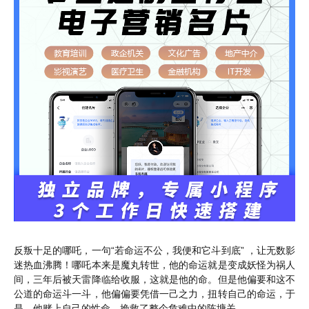
反叛十足的哪吒，一句“若命运不公，我便和它斗到底” ，让无数影
迷热血沸腾！哪吒本来是魔丸转世，他的命运就是变成妖怪为祸人
间，三年后被天雷降临给收服，这就是他的命。但是他偏要和这不
公道的命运斗一斗，他偏偏要凭借一己之力，扭转自己的命运，于
是，他赌上自己的性命，挽救了整个危难中的陈塘关。