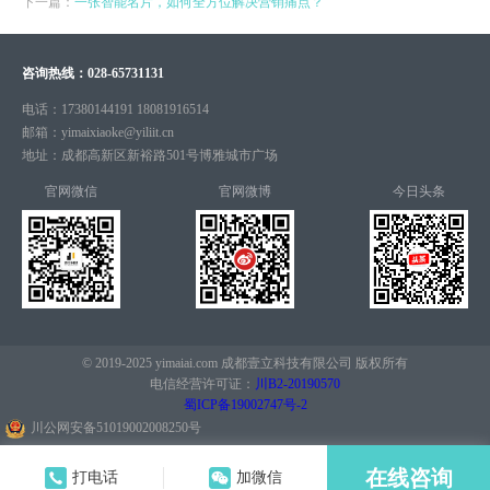
下一篇：
一张智能名片，如何全方位解决营销痛点？
咨询热线：
028-65731131
电话：
17380144191 18081916514
邮箱：
yimaixiaoke@yiliit.cn
地址：
成都高新区新裕路501号博雅城市广场
官网微信
官网微博
今日头条
© 2019-2025 yimaiai.com 成都壹立科技有限公司 版权所有
电信经营许可证：
川B2-20190570
蜀ICP备19002747号-2
川公网安备51019002008250号
在线咨询
打电话
加微信