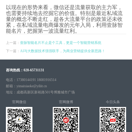
以现在的形势来看，微信还是流量获取的主力军，
也需要持续地去挖掘它的价值。特别是最近私域流
量的概念不断走红，趁各大流量平台的政策还未收
紧，在私域流量电商爆发的元年入局，利用壹脉智
能名片，把握第一波流量红利。
上一篇：
壹脉智能名片不止是个工具，更是一个智能营销系统
下一篇：
AI与大数据技术强强联手，为商业营销提供全新思路！
咨询热线：
028-65731131
电话：
17380144191 18081916514
邮箱：
yimaixiaoke@yiliit.cn
地址：
成都高新区新裕路501号博雅城市广场
官网微信
官网微博
今日头条