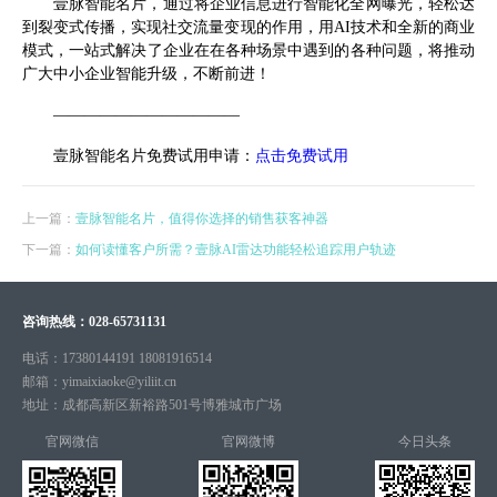
壹脉智能名片，通过将企业信息进行智能化全网曝光，轻松达
到裂变式传播，实现社交流量变现的作用，用AI技术和全新的商业
模式，一站式解决了企业在在各种场景中遇到的各种问题，将推动
广大中小企业智能升级，不断前进！
————————————
壹脉智能名片免费试用申请：
点击免费试用
上一篇：
壹脉智能名片，值得你选择的销售获客神器
下一篇：
如何读懂客户所需？壹脉AI雷达功能轻松追踪用户轨迹
咨询热线：
028-65731131
电话：
17380144191 18081916514
邮箱：
yimaixiaoke@yiliit.cn
地址：
成都高新区新裕路501号博雅城市广场
官网微信
官网微博
今日头条