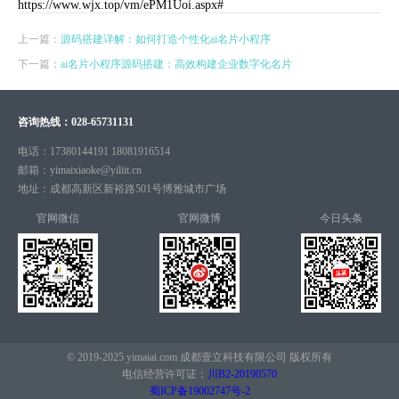
https://www.wjx.top/vm/ePM1Uoi.aspx#
上一篇：
源码搭建详解：如何打造个性化ai名片小程序
下一篇：
ai名片小程序源码搭建：高效构建企业数字化名片
咨询热线：
028-65731131
电话：
17380144191 18081916514
邮箱：
yimaixiaoke@yiliit.cn
地址：
成都高新区新裕路501号博雅城市广场
官网微信
官网微博
今日头条
© 2019-2025 yimaiai.com 成都壹立科技有限公司 版权所有
电信经营许可证：
川B2-20190570
蜀ICP备19002747号-2