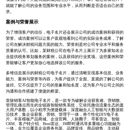
就能了解公司的业务范围和专业水平，从而判断是否适合自己的需
求。
案例与荣誉展示
为了增强客户的信任，电子名片还会展示公司的成功案例和获得的
荣誉。成功案例可以让客户直观地看到公司的实际业务成果，了解
公司在解决财税问题方面的能力。荣誉则是对公司专业水平和服务
质量的认可。比如，某财税公司在电子名片上展示了为多家知名企
业提供税务筹划服务的案例，以及获得的行业奖项。这些案例和荣
誉能够让客户更加放心地选择该公司的服务。
多维信息展示的财税公司电子名片，通过清晰呈现基本信息、业务
能力、案例与荣誉等内容，为客户提供了全面、直观的了解公司的
途径。它不仅提升了公司的形象和知名度，还为客户与公司之间的
沟通和合作搭建了便捷的桥梁。
壹脉销客AI智能电子名片，是一款专为破解企业获客难、营销散、
管理乱痛点而生的全链路智能销售系统，它依托微信流量生态的庞
大用户基数，以小程序为便捷载体，深度融合人工智能与大数据前
沿技术，集企业获客、营销、管理于一体，将个性化DIY电子名
片、丰富模板产品商城、企业官网、人脉圈子、寻客雷达、智能
CRM、客户转介绍、Boss雷达、IM即时通讯等多重核心功能融为
一体，全方位覆盖企业商务包装、品牌宣传、商品销售、主动获