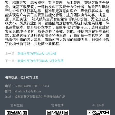
客、精准寻客、高效成交、客户管理、员工管理、智能客服等全场
景。无需下载安装，一键转发即可实现全方位传播，这款产品既能
帮助企业打破获客边界、精准锁定高意向客户、降低获客成本，也
能实现客户与员工的双重智能化管理，提升团队协作与客户满意
度，真正实现“一站式赋能全员智能销售”的核心价值。无论企业规
模大小、所属行业如何，都能借助这款智能系统打破发展瓶颈、降
低运营成本、提升核心竞争力，在数字化转型的今天，选择壹脉销
客AI智能电子名片，就是选择了高效、智能、便捷的营销管理新模
式，就是选择了通往长效增长的快车道，让我们携手壹脉销客，依
托微信生态的强大流量，借助AI与大数据的智能力量，解锁企业数
字化增长新可能，共赴商业新征程。
上一篇：
智能交互的壹脉ai名片怎么做
下一篇：
智能交互的电子智能名片独立部署
咨询热线：
028-65731131
电话：
17380144191 18081916514
邮箱：
yimaixiaoke@yiliit.cn
地址：
成都高新区新裕路501号博雅城市广场
官网微信
官网微博
今日头条