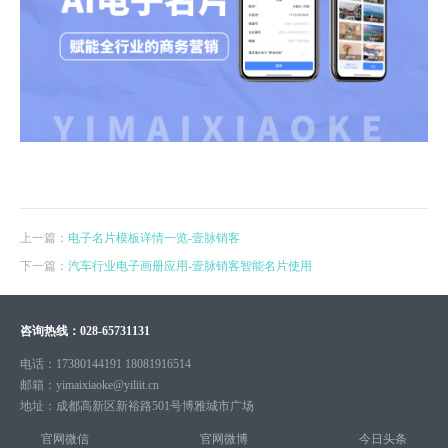
上一篇：
电子名片模板详情一览-壹脉销客
下一篇：
汽车行业电子画册应用-壹脉销客智能名片使用
咨询热线：
028-65731131
电话：
17380144191 18081916514
邮箱：
yimaixiaoke@yiliit.cn
地址：
成都高新区新裕路501号博雅城市广场
官网微信
官网微博
今日头条