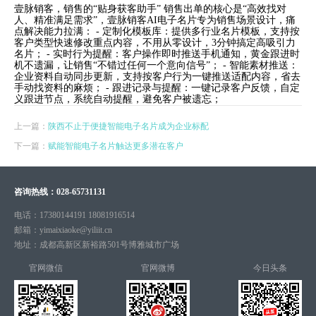
壹脉销客，销售的“贴身获客助手” 销售出单的核心是“高效找对
人、精准满足需求”，壹脉销客AI电子名片专为销售场景设计，痛
点解决能力拉满： - 定制化模板库：提供多行业名片模板，支持按
客户类型快速修改重点内容，不用从零设计，3分钟搞定高吸引力
名片； - 实时行为提醒：客户操作即时推送手机通知，黄金跟进时
机不遗漏，让销售“不错过任何一个意向信号”； - 智能素材推送：
企业资料自动同步更新，支持按客户行为一键推送适配内容，省去
手动找资料的麻烦； - 跟进记录与提醒：一键记录客户反馈，自定
义跟进节点，系统自动提醒，避免客户被遗忘；
上一篇：
陕西不止于便捷智能电子名片成为企业标配
下一篇：
赋能智能电子名片触达更多潜在客户
咨询热线：
028-65731131
电话：
17380144191 18081916514
邮箱：
yimaixiaoke@yiliit.cn
地址：
成都高新区新裕路501号博雅城市广场
官网微信
官网微博
今日头条