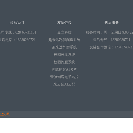
联系我们
友情链接
售后服务
司专线：028-65731131
壹立科技
服务时间：周一至周日 9:00-22:
售后电话：18280230721
趣来达跑腿配送系统
售后专线：18280230721
趣来达外卖系统
友链合作微信：1734574072
校园外卖系统
校园跑腿系统
壹脉销客AI名片
壹脉销客电子名片
来云台AI云配
8250号