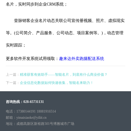
名片，实时同步到企业CRM系统；
壹脉销客企业名片动态关联公司宣传册视频、照片、虚拟现实
等。(公司简介、产品服务、公司动态、项目案例等。)，动态管理
实时跟踪；
更多软件开发系统试用领取：
趣来达外卖跑腿配送系统
上一篇：
精准获客有效助手——智能名片，到底有什么商业价值？
下一篇：
企业信息化数据如何快速收集，智能名来助力！
咨询热线：
028-65731131
电话：
17380144191 18081916514
邮箱：
yimaixiaoke@yiliit.cn
地址：
成都高新区新裕路501号博雅城市广场