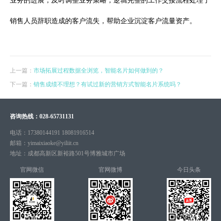
业务的进展，及时调整业务策略；逻辑完整的工作交接流程处理了
销售人员辞职造成的客户流失，帮助企业沉淀客户流量资产。
上一篇：
市场拓展过程数据全浏览，智能名片如何做到的？
下一篇：
销售成绩不理想？有试过新的营销方式智能名片系统吗？
咨询热线：
028-65731131
电话：
17380144191 18081916514
邮箱：
yimaixiaoke@yiliit.cn
地址：
成都高新区新裕路501号博雅城市广场
官网微信
官网微博
今日头条