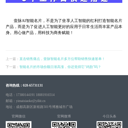
壹脉AI智能名片，不是为了坐享人工智能的红利打造智能名片
产品，而是为了促进人工智能更好的应用于日常生活而丰富产品本
身。用心做产品，用科技为商务赋能！
上一篇：
直击销售痛点，壹脉智能名片多方位帮助销售快速签单！
下一篇：
智能名片的市场份额日渐高涨，你还觉得它“鸡肋”吗？
咨询热线：
028-65731131
电话：
17380144191 18081916514
邮箱：
yimaixiaoke@yiliit.cn
地址：
成都高新区新裕路501号博雅城市广场
官网微信
官网微博
今日头条