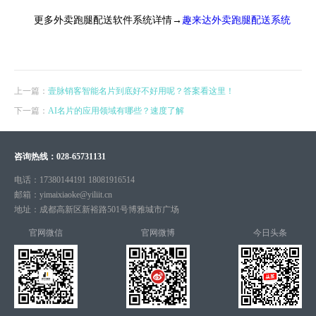
更多外卖跑腿配送软件系统详情→
趣来达外卖跑腿配送系统
上一篇：
壹脉销客智能名片到底好不好用呢？答案看这里！
下一篇：
AI名片的应用领域有哪些？速度了解
咨询热线：
028-65731131
电话：
17380144191 18081916514
邮箱：
yimaixiaoke@yiliit.cn
地址：
成都高新区新裕路501号博雅城市广场
官网微信
官网微博
今日头条