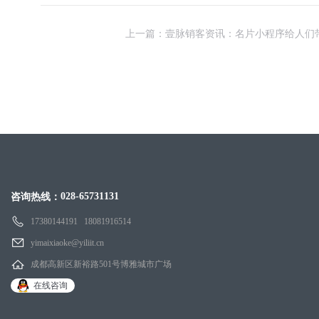
上一篇：壹脉销客资讯：名片小程序给人们
028-65731131
咨询热线：
17380144191 18081916514
yimaixiaoke@yiliit.cn
成都高新区新裕路501号博雅城市广场
在线咨询