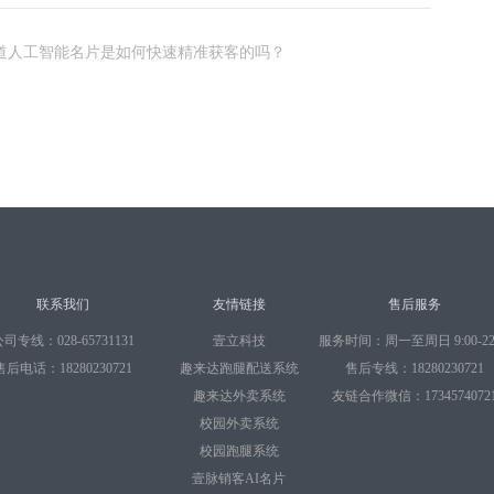
道人工智能名片是如何快速精准获客的吗？
联系我们
友情链接
售后服务
司专线：028-65731131
壹立科技
服务时间：周一至周日 9:00-22:
售后电话：18280230721
趣来达跑腿配送系统
售后专线：18280230721
趣来达外卖系统
友链合作微信：1734574072
校园外卖系统
校园跑腿系统
壹脉销客AI名片