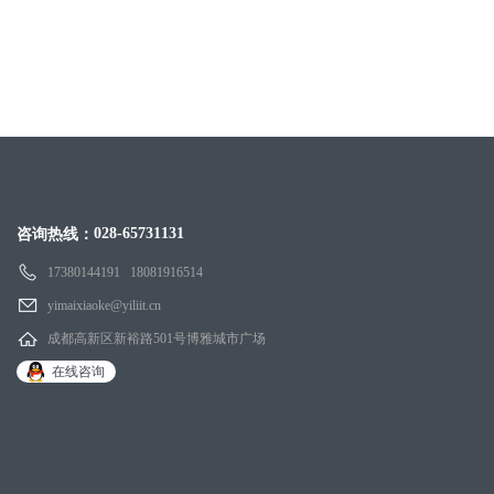
028-65731131
咨询热线：
17380144191 18081916514
yimaixiaoke@yiliit.cn
成都高新区新裕路501号博雅城市广场
在线咨询