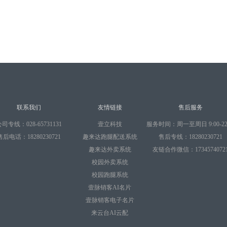
联系我们
友情链接
售后服务
司专线：028-65731131
壹立科技
服务时间：周一至周日 9:00-22:
售后电话：18280230721
趣来达跑腿配送系统
售后专线：18280230721
趣来达外卖系统
友链合作微信：1734574072
校园外卖系统
校园跑腿系统
壹脉销客AI名片
壹脉销客电子名片
来云台AI云配