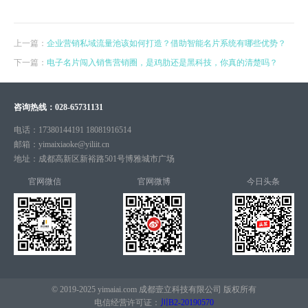
上一篇：
企业营销私域流量池该如何打造？借助智能名片系统有哪些优势？
下一篇：
电子名片闯入销售营销圈，是鸡肋还是黑科技，你真的清楚吗？
咨询热线：
028-65731131
电话：
17380144191 18081916514
邮箱：
yimaixiaoke@yiliit.cn
地址：
成都高新区新裕路501号博雅城市广场
官网微信
官网微博
今日头条
© 2019-2025 yimaiai.com 成都壹立科技有限公司 版权所有
电信经营许可证：
川B2-20190570