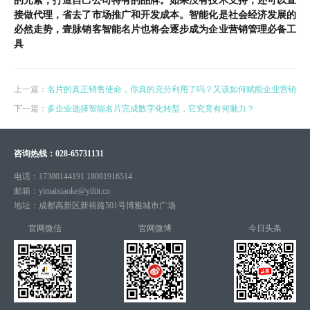
的元素，打造自己公司特有的品牌。如果没有技术支持，还可以直
接做代理，省去了市场推广和开发成本。智能化是社会经济发展的
必然走势，壹脉销客智能名片也将会逐步成为企业营销管理必备工
具
上一篇：
名片的真正销售使命，你真的充分利用了吗？又该如何赋能企业营销
下一篇：
多企业选择智能名片完成数字化转型，它究竟有何魅力？
咨询热线：
028-65731131
电话：
17380144191 18081916514
邮箱：
yimaixiaoke@yiliit.cn
地址：
成都高新区新裕路501号博雅城市广场
官网微信
官网微博
今日头条