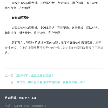
大致由这些功能组成：AI数据分析、行为追踪、用户画像、客户标签、
成交预测、在线购买
智能管理系统
大致由这些功能组成：BOSS雷达、互动记录、数据看板、团队任务、
销售排行、财务统计、跟进详情、客户管理
总而言之，智能名片通过丰富的功能，深度挖掘微信生态圈流量。
对于
企业来说，在推广上能够获得多元化的补充，为企业的转型和发展提供了新机
遇。
上一篇：
壹脉销客，减轻流量焦虑感！
下一篇：
做销售，用壹脉销客这样发朋友圈，获客效率翻一番！
咨询热线：
028-65731131
电话：
17380144191 18081916514