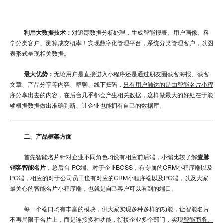
利用大数据技术：
对追踪数据分析处理，生成智能报表、用户画像、科
学分类客户、测算成交概率！实现数字化管理平台，系统分类管理客户，以图
表形式呈现相关数据。
最大优势：
无论用户是直接进入小程序还是通过朋友圈获客海报、获客
文章、产品分享等内容、群聊、线下扫码，
只有用户触达的是由智能名片小程
序分享出去的内容，在后台几乎都会产生相关数据
，这样做最大的好处在于能
够根据数据做出准确判断、让企业也能拥有自己的数据库。
二、产品框架方面
首先智能名片针对企业不同角色均设有相应前后端，小编比较了解
壹脉
销客智能名片
，总后台-PC端、对于企业BOSS，有专属的CRM小程序端以及
PC端，相应的对于公司员工也有对应的CRM小程序端以及PC端，以及大家
最关心的智能名片小程序端，也就是自己客户可以看到的端口。
每一个端口均有丰富的模块，供大家实现多种多样的功能，让智能名片
不再局限于名片上，而是连接多种功能，衔接企业多个部门，实现
智能商务、