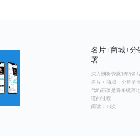
名片+商城+
署
深入剖析壹脉智能名片
名片 + 商城 + 分
代码部署是将系统落
谨的过程
阅读：13次