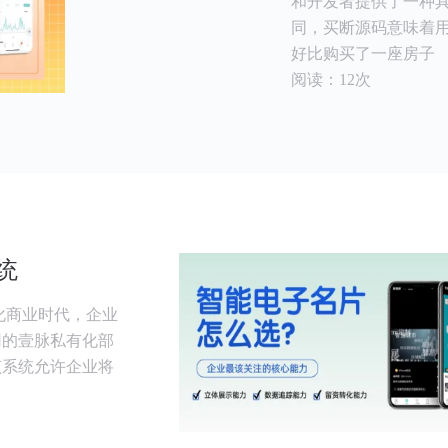
和开发者提供了一种
同，买断源码意味着
好比购买了一座房子
阅读：12次
统
化商业时代，企业
用的壹脉私有化部
该系统允许企业将