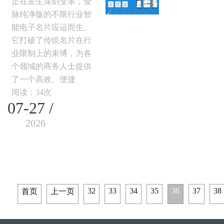
正在发生深刻变革，壹
脉纯净版的不限行业智
能电子名片应运而生。
它打破了传统名片在行
业限制上的束缚，为各
个领域的商务人士提供
了一个高效、便捷
阅读：34次
07-27 /
2026
32
33
34
35
36
37
38
首页
上一页