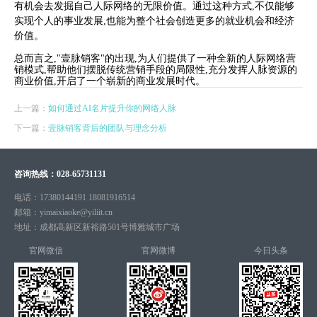
有机会去发掘自己人际网络的无限价值。通过这种方式,不仅能够
实现个人的事业发展,也能为整个社会创造更多的就业机会和经济
价值。
总而言之,"壹脉销客"的出现,为人们提供了一种全新的人际网络营
销模式,帮助他们摆脱传统营销手段的局限性,充分发挥人脉资源的
商业价值,开启了一个崭新的商业发展时代。
上一篇：
如何通过AI名片提升你的网络人脉
下一篇：
壹脉销客背后的团队与理念分析
咨询热线：
028-65731131
电话：
17380144191 18081916514
邮箱：
yimaixiaoke@yiliit.cn
地址：
成都高新区新裕路501号博雅城市广场
官网微信
官网微博
今日头条